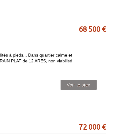
68 500
€
és à pieds... Dans quartier calme et
RRAIN PLAT de 12 ARES, non viabilisé
Voir le bien
72 000
€