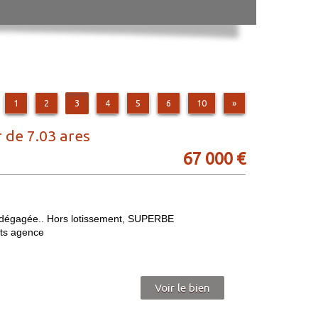
1
2
3
4
5
6
10
»
de 7.03 ares
67 000
€
 dégagée.. Hors lotissement, SUPERBE
ts agence
Voir le bien