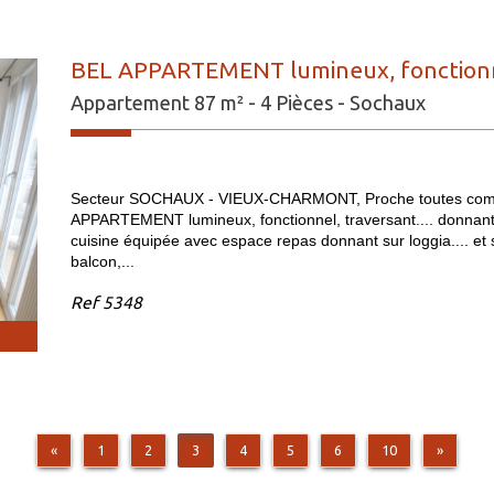
BEL APPARTEMENT lumineux, fonctionne
Appartement 87 m² - 4 Pièces - Sochaux
Secteur SOCHAUX - VIEUX-CHARMONT, Proche toutes commo
APPARTEMENT lumineux, fonctionnel, traversant.... donnant s
cuisine équipée avec espace repas donnant sur loggia.... et
balcon,...
Ref
5348
«
1
2
3
4
5
6
10
»