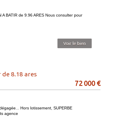
 A BATIR de 9.96 ARES Nous consulter pour
Voir le bien
de 8.18 ares
72 000
€
dégagée... Hors lotissement, SUPERBE
ts agence