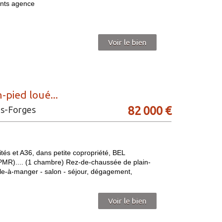
nts agence
Voir le bien
ied loué...
82 000
€
es-Forges
 et A36, dans petite copropriété, BEL
.... (1 chambre) Rez-de-chaussée de plain-
alle-à-manger - salon - séjour, dégagement,
Voir le bien