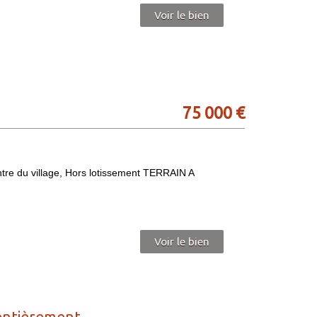
Voir le bien
75 000
€
e du village, Hors lotissement TERRAIN A
Voir le bien
tièrement...