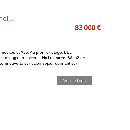
l,...
83 000
€
dités et A36, Au premier étage, BEL
ur loggia et balcon... Hall d'entrée, 38 m2 de
 semi-ouverte sur salon-séjour donnant sur
Voir le bien