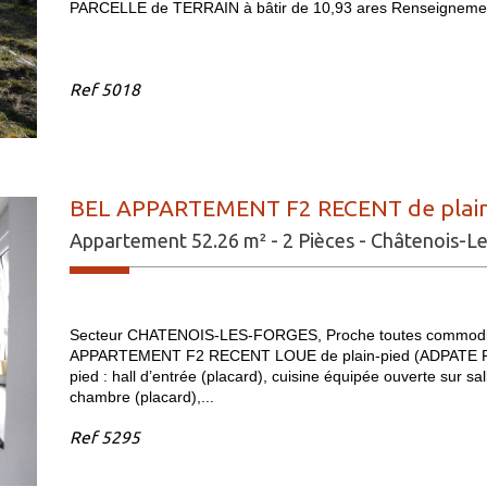
PARCELLE de TERRAIN à bâtir de 10,93 ares Renseigneme
Ref
5018
BEL APPARTEMENT F2 RECENT de plain-p
Appartement 52.26 m² - 2 Pièces - Châtenois-L
Secteur CHATENOIS-LES-FORGES, Proche toutes commodités
APPARTEMENT F2 RECENT LOUE de plain-pied (ADPATE PMR)
pied : hall d’entrée (placard), cuisine équipée ouverte sur s
chambre (placard),...
Ref
5295