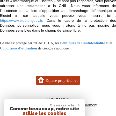
droits « Informatique et Libertés » ne sont pas respectés, vous pouvez
adresser une réclamation à la CNIL. Nous vous informons de
l’existence de la liste d'opposition au démarchage téléphonique «
Bloctel », sur laquelle vous pouvez vous inscrire ici :
https://www.bloctel.gouv.fr
. Dans le cadre de la protection des
Données personnelles, nous vous invitons à ne pas inscrire de
Données sensibles dans le champ de saisie libre.
Ce site est protégé par reCAPTCHA, les
Politiques de Confidentialité
et es
Conditions d'utilisation
de Google s'appliquent.
Espace propriétaires
03 81 94 69 28
On en reste là
7 bis rue des boisgenets 25600 Vieux-Charmont
Comme beaucoup, notre site
contact@gigon.immo
utilise les cookies