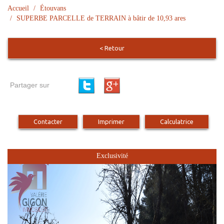
Accueil
Étouvans
SUPERBE PARCELLE de TERRAIN à bâtir de 10,93 ares
< Retour
Partager sur
Contacter
Imprimer
Calculatrice
Exclusivité