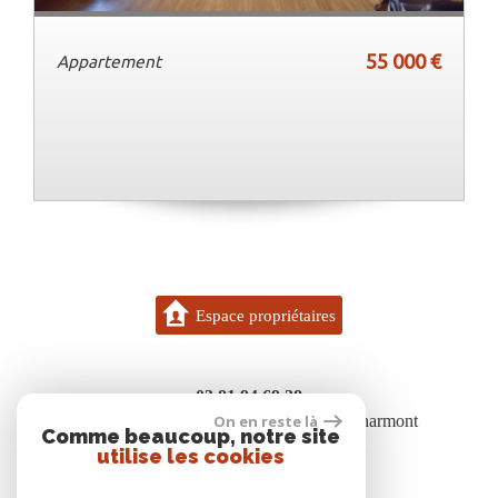
55 000 €
Appartement
Espace propriétaires
03 81 94 69 28
On en reste là
7 bis rue des boisgenets 25600 Vieux-Charmont
Comme beaucoup, notre site
contact@gigon.immo
utilise les cookies