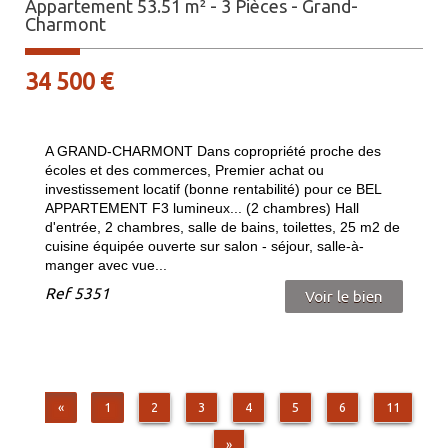
Appartement 53.51 m² - 3 Pièces - Grand-
Charmont
34 500
€
A GRAND-CHARMONT Dans copropriété proche des
écoles et des commerces, Premier achat ou
investissement locatif (bonne rentabilité) pour ce BEL
APPARTEMENT F3 lumineux... (2 chambres) Hall
d'entrée, 2 chambres, salle de bains, toilettes, 25 m2 de
cuisine équipée ouverte sur salon - séjour, salle-à-
manger avec vue...
Ref
5351
Voir le bien
«
1
2
3
4
5
6
11
»