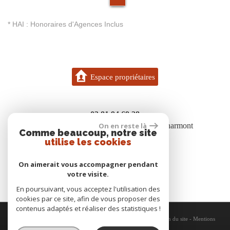
* HAI : Honoraires d'Agences Inclus
Espace propriétaires
03 81 94 69 28
On en reste là
7 bis rue des boisgenets 25600 Vieux-Charmont
Comme beaucoup, notre site
contact@gigon.immo
utilise les cookies
On aimerait vous accompagner pendant
votre visite.
En poursuivant, vous acceptez l'utilisation des
cookies par ce site, afin de vous proposer des
contenus adaptés et réaliser des statistiques !
© 2026 | Tous droits réservés | Traduction powered by Google -
Plan du site
-
Mentions
légales
-
Nos honoraires
-
Partenaires
-
Admin
-
Politique RGPD