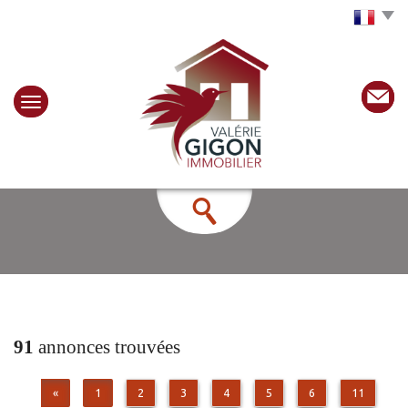
Choisir la langue
91
annonces trouvées
«
1
2
3
4
5
6
11