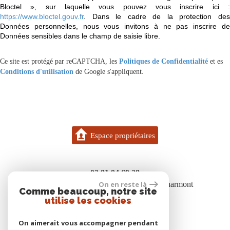
Bloctel », sur laquelle vous pouvez vous inscrire ici :
https://www.bloctel.gouv.fr
. Dans le cadre de la protection des
Données personnelles, nous vous invitons à ne pas inscrire de
Données sensibles dans le champ de saisie libre.
Ce site est protégé par reCAPTCHA, les
Politiques de Confidentialité
et es
Conditions d'utilisation
de Google s'appliquent.
Espace propriétaires
03 81 94 69 28
7 bis rue des boisgenets 25600 Vieux-Charmont
On en reste là
Comme beaucoup, notre site
contact@gigon.immo
utilise les cookies
On aimerait vous accompagner pendant