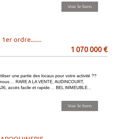
Voir le bien
 ordre.......
1 070 000 €
liser une partie des locaux pour votre activité ??
tez-nous.... RARE A LA VENTE, AUDINCOURT,
6, accès facile et rapide.... BEL IMMEUBLE...
Voir le bien
AROQUINERIE...