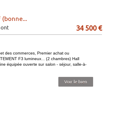
 (bonne...
34 500
€
mont
t des commerces, Premier achat ou
ARTEMENT F3 lumineux... (2 chambres) Hall
ine équipée ouverte sur salon - séjour, salle-à-
Voir le bien