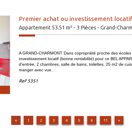
Premier achat ou investissement locatif
Appartement 53.51 m² - 3 Pièces - Grand-Char
A GRAND-CHARMONT Dans copropriété proche des écoles e
investissement locatif (bonne rentabilité) pour ce BEL APP
d'entrée, 2 chambres, salle de bains, toilettes, 25 m2 de cuis
manger avec vue...
Ref
5351
«
1
2
3
4
5
6
11
»