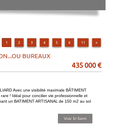
1
2
3
4
5
6
11
»
ON...OU BUREAUX
435 000 €
RD Avec une visibilité maximale BÂTIMENT
! Idéal pour concilier vie professionnelle et
prenant un BATIMENT ARTISANAL de 150 m2 au sol
Voir le bien