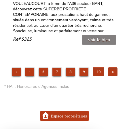
VOUJEAUCOURT, à 5 mn de l'A36 secteur BART,
découvrez cette SUPERBE PROPRIETE
CONTEMPORAINE, aux prestations haut de gamme,
située dans un environnement verdoyant, calme et très
résidentiel, au cœur d’un quartier très recherché.
Spacieuse, lumineuse et parfaitement ouverte sur...
Ref
5325
Voir le bien
«
1
6
7
8
9
10
»
* HAI : Honoraires d'Agences Inclus
Espace propriétaires