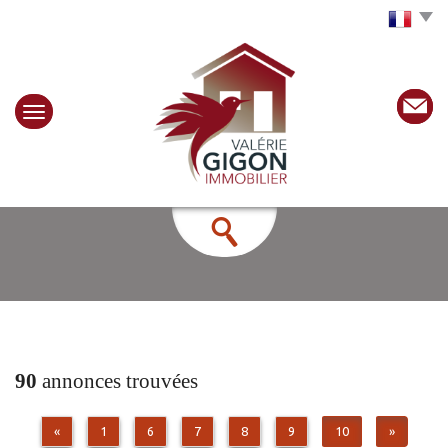
Choisir la langue
90
annonces trouvées
«
1
6
7
8
9
10
»