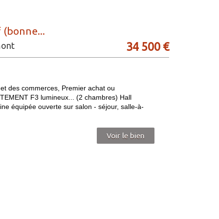
 (bonne...
34 500
€
mont
t des commerces, Premier achat ou
ARTEMENT F3 lumineux... (2 chambres) Hall
ine équipée ouverte sur salon - séjour, salle-à-
Voir le bien