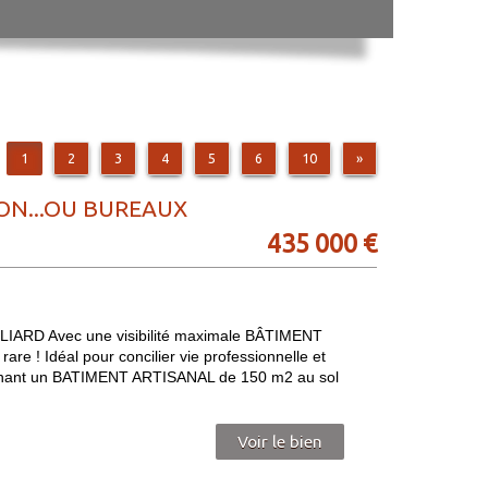
1
2
3
4
5
6
10
»
ON...OU BUREAUX
435 000 €
RD Avec une visibilité maximale BÂTIMENT
! Idéal pour concilier vie professionnelle et
prenant un BATIMENT ARTISANAL de 150 m2 au sol
Voir le bien