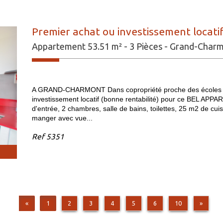
Premier achat ou investissement locatif
Appartement 53.51 m² - 3 Pièces - Grand-Char
A GRAND-CHARMONT Dans copropriété proche des écoles e
investissement locatif (bonne rentabilité) pour ce BEL APP
d'entrée, 2 chambres, salle de bains, toilettes, 25 m2 de cuis
manger avec vue...
Ref
5351
«
1
2
3
4
5
6
10
»