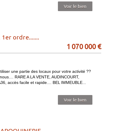
Voir le bien
 ordre.......
1 070 000 €
liser une partie des locaux pour votre activité ??
tez-nous.... RARE A LA VENTE, AUDINCOURT,
6, accès facile et rapide.... BEL IMMEUBLE...
Voir le bien
AROQUINERIE...