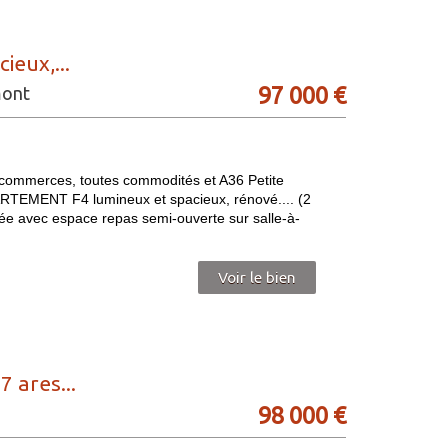
eux,...
97 000
€
mont
erces, toutes commodités et A36 Petite
PPARTEMENT F4 lumineux et spacieux, rénové.... (2
pée avec espace repas semi-ouverte sur salle-à-
Voir le bien
 ares...
98 000
€