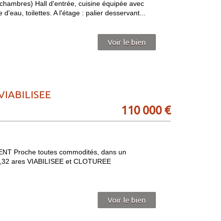
4 chambres) Hall d'entrée, cuisine équipée avec
'eau, toilettes. A l'étage : palier desservant...
Voir le bien
VIABILISEE
110 000
€
 Proche toutes commodités, dans un
2,32 ares VIABILISEE et CLOTUREE
Voir le bien