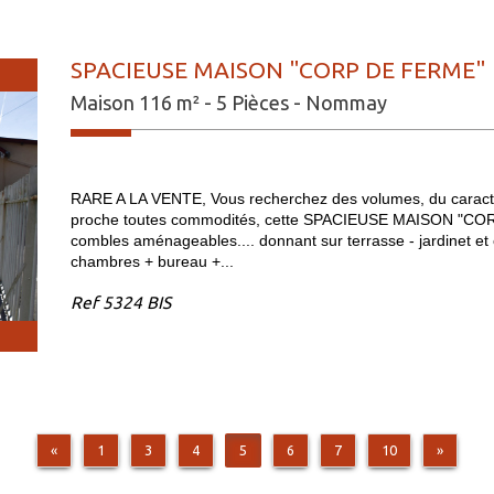
SPACIEUSE MAISON "CORP DE FERME" M
Maison 116 m² - 5 Pièces - Nommay
RARE A LA VENTE, Vous recherchez des volumes, du carac
proche toutes commodités, cette SPACIEUSE MAISON "CO
combles aménageables.... donnant sur terrasse - jardinet et c
chambres + bureau +...
Ref
5324 BIS
«
1
3
4
5
6
7
10
»