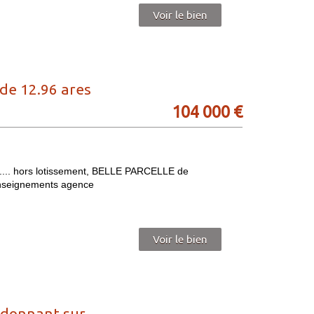
Voir le bien
e 12.96 ares
104 000
€
.... hors lotissement, BELLE PARCELLE de
enseignements agence
Voir le bien
donnant sur...