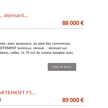
. donnant...
88 000
€
isée, avec ascenseur, au pied des commerces,
PPARTEMENT lumineux, rénové.... donnant sur
aire), cellier, 11,70 m2 de cuisine équipée avec...
Voir le bien
ARTEMENT F5...
89 000
€
t