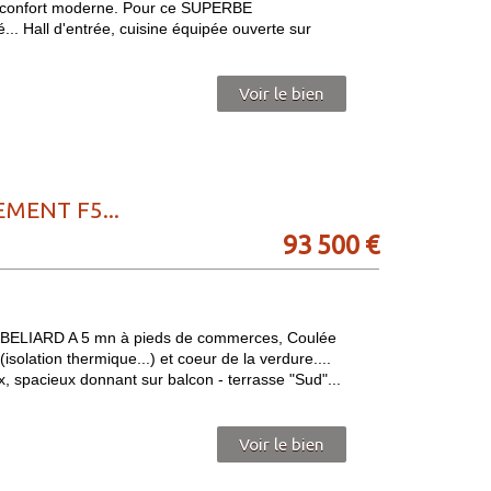
 et confort moderne. Pour ce SUPERBE
 Hall d'entrée, cuisine équipée ouverte sur
Voir le bien
MENT F5...
93 500
€
IARD A 5 mn à pieds de commerces, Coulée
isolation thermique...) et coeur de la verdure....
cieux donnant sur balcon - terrasse "Sud"...
Voir le bien