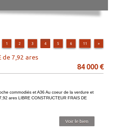
1
2
3
4
5
6
11
»
de 7,92 ares
84 000
€
oche commodiés et A36 Au coeur de la verdure et
de 7,92 ares LIBRE CONSTRUCTEUR FRAIS DE
Voir le bien