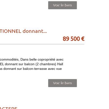
Voir le bien
IONNEL donnant...
89 500
€
commodités, Dans belle copropriété avec
donnant sur balcon (2 chambres) Hall
epas donnant sur balcon-terrasse avec vue
Voir le bien
CTERE,...