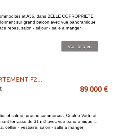
mmodités et A36, dans BELLE COPROPRIETE
onnant sur grand balcon avec vue panoramique
ace repas, salon - séjour - salle à manger
Voir le bien
RTEMENT F2...
89 000
€
t
et calme, proche commerces, Coulée Verte et
nt terrasse de 31 m2 avec vue panoramique....
 cellier - vestiaire, salon - salle à manger