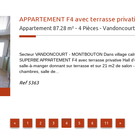
APPARTEMENT F4 avec terrasse privati
Appartement 87.28 m² - 4 Pièces - Vandoncourt
Secteur VANDONCOURT - MONTBOUTON Dans village calme et
SUPERBE APPARTEMENT F4 avec terrasse privative Hall d'en
salle-à-manger donnant sur terrasse et sur 21 m2 de salon -
chambres, salle de...
Ref
5363
«
1
2
3
4
5
6
11
»