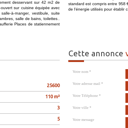
gagement desservant sur 42 m2 de
standard est compris entre 958 €
i-ouvert sur cuisine équipée avec
de l'énergie utilisés pour établir 
salle-à-manger, vestibule, suite
bres, salle de bains, toilettes..
ufferie Places de statiennement
cette annonce
Votre nom *
Votre adresse mail *
25600
Votre Téléphone *
110 m²
3
Votre ville *
5
Votre message