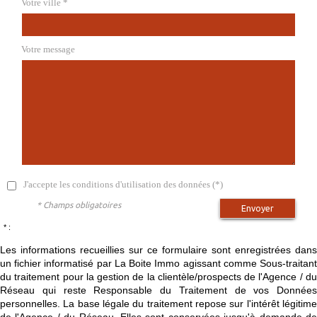
Votre ville *
Votre message
J'accepte les conditions d'utilisation des données (*)
* Champs obligatoires
Envoyer
* :
Les informations recueillies sur ce formulaire sont enregistrées dans
un fichier informatisé par La Boite Immo agissant comme Sous-traitant
du traitement pour la gestion de la clientèle/prospects de l'Agence / du
Réseau qui reste Responsable du Traitement de vos Données
personnelles. La base légale du traitement repose sur l'intérêt légitime
de l'Agence / du Réseau. Elles sont conservées jusqu'à demande de