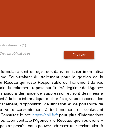
on des données (*)
Champs obligatoires
Envoyer
 formulaire sont enregistrées dans un fichier informatisé
e Sous-traitant du traitement pour la gestion de la
/ du Réseau qui reste Responsable du Traitement de vos
e du traitement repose sur l'intérêt légitime de l'Agence
es jusqu'à demande de suppression et sont destinées à
 à la loi « informatique et libertés », vous disposez des
effacement, d’opposition, de limitation et de portabilité de
er votre consentement à tout moment en contactant
 Consultez le site
https://cnil.fr/fr
pour plus d’informations
rès avoir contacté l'Agence / le Réseau, que vos droits «
t pas respectés, vous pouvez adresser une réclamation à