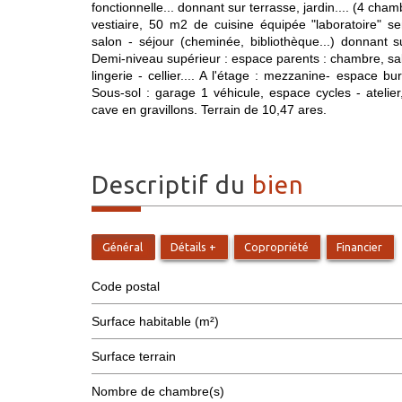
fonctionnelle... donnant sur terrasse, jardin.... (4 cha
vestiaire, 50 m2 de cuisine équipée "laboratoire" s
salon - séjour (cheminée, bibliothèque...) donnant su
Demi-niveau supérieur : espace parents : chambre, sall
lingerie - cellier.... A l'étage : mezzanine- espace b
Sous-sol : garage 1 véhicule, espace cycles - atelie
cave en gravillons. Terrain de 10,47 ares.
descriptif du
bien
Général
Détails +
Copropriété
Financier
Code postal
Surface habitable (m²)
surface terrain
Nombre de chambre(s)