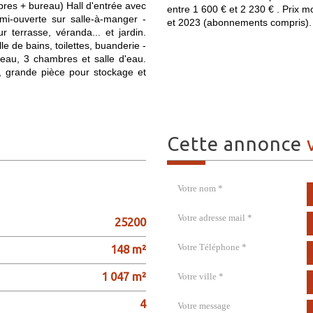
mbres + bureau) Hall d'entrée avec
entre 1 600 € et 2 230 € . Prix 
emi-ouverte sur salle-à-manger -
et 2023 (abonnements compris).
r terrasse, véranda... et jardin.
e de bains, toilettes, buanderie -
ureau, 3 chambres et salle d'eau.
r, grande pièce pour stockage et
cette annonce
Votre nom *
Votre adresse mail *
25200
Votre Téléphone *
148 m²
1 047 m²
Votre ville *
4
Votre message