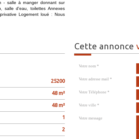
on - salle à manger donnant sur
salle d'eau, toilettes Annexes
 privative Logement loué : Nous
cette annonce
Votre nom *
Votre adresse mail *
25200
Votre Téléphone *
48 m²
48 m²
Votre ville *
1
Votre message
2