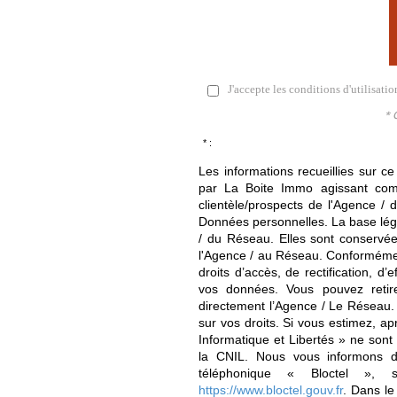
J'accepte les conditions d'utilisati
* 
* :
Les informations recueillies sur ce
par La Boite Immo agissant comm
clientèle/prospects de l'Agence 
Données personnelles. La base légal
/ du Réseau. Elles sont conservé
l'Agence / au Réseau. Conformément
droits d’accès, de rectification, d’
vos données. Vous pouvez retir
directement l’Agence / Le Réseau.
sur vos droits. Si vous estimez, ap
Informatique et Libertés » ne son
la CNIL. Nous vous informons de
téléphonique « Bloctel », 
https://www.bloctel.gouv.fr
. Dans le