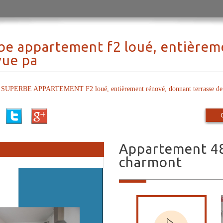
be appartement f2 loué, entièrem
vue pa
ERBE APPARTEMENT F2 loué, entièrement rénové, donnant terrasse de 3
appartement 48 m² - 2 pièces - grand-
charmont