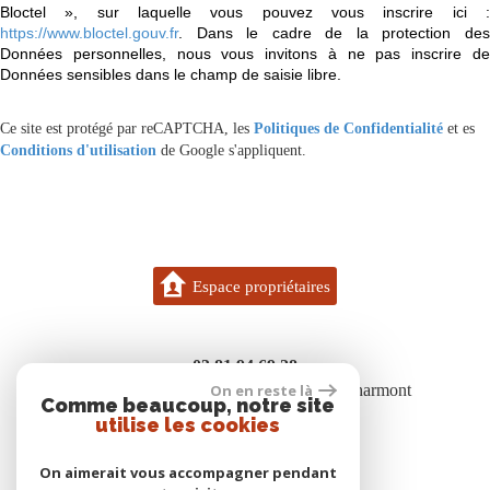
Bloctel », sur laquelle vous pouvez vous inscrire ici :
https://www.bloctel.gouv.fr
. Dans le cadre de la protection des
Données personnelles, nous vous invitons à ne pas inscrire de
Données sensibles dans le champ de saisie libre.
Ce site est protégé par reCAPTCHA, les
Politiques de Confidentialité
et es
Conditions d'utilisation
de Google s'appliquent.
Espace propriétaires
03 81 94 69 28
7 bis rue des boisgenets 25600 Vieux-Charmont
On en reste là
Comme beaucoup, notre site
contact@gigon.immo
utilise les cookies
On aimerait vous accompagner pendant