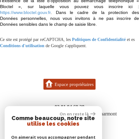
l’existence de la liste d'opposition au démarchage téléphonique «
Bloctel », sur laquelle vous pouvez vous inscrire ici :
https://www.bloctel.gouv.fr
. Dans le cadre de la protection des
Données personnelles, nous vous invitons à ne pas inscrire de
Données sensibles dans le champ de saisie libre.
Ce site est protégé par reCAPTCHA, les
Politiques de Confidentialité
et es
Conditions d'utilisation
de Google s'appliquent.
Espace propriétaires
03 81 94 69 28
7 bis rue des boisgenets 25600 Vieux-Charmont
On en reste là
Comme beaucoup, notre site
contact@gigon.immo
utilise les cookies
On aimerait vous accompagner pendant