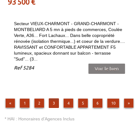
93 500
€
Secteur VIEUX-CHARMONT - GRAND-CHARMONT -
MONTBELIARD A 5 mn à pieds de commerces, Coulée
Verte, A36... Fort Lachaux... Dans belle copropriété
rénovée (isolation thermique...) et coeur de la verdure....
RAVISSANT et CONFORTABLE APPARTEMENT F5
lumineux, spacieux donnant sur balcon - terrasse
"Sud"... (3...
Ref
5284
Voir le bien
«
1
2
3
4
5
6
10
»
* HAI : Honoraires d'Agences Inclus