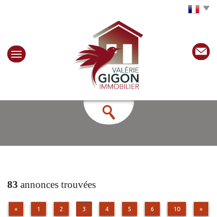
Choisir la langue
83
annonces trouvées
«
1
2
3
4
5
6
10
»