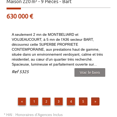
Maison 220 m² - 9 Pièces - Bart
630 000
€
A seulement 2 mn de MONTBELIARD et
VOUJEAUCOURT, à 5 mn de l'A36 secteur BART,
découvrez cette SUPERBE PROPRIETE
CONTEMPORAINE, aux prestations haut de gamme,
située dans un environnement verdoyant, calme et très
résidentiel, au cœur d’un quartier très recherché.
Spacieuse, lumineuse et parfaitement ouverte sur...
Ref
5325
Voir le bien
«
1
2
3
4
5
»
* HAI : Honoraires d'Agences Inclus