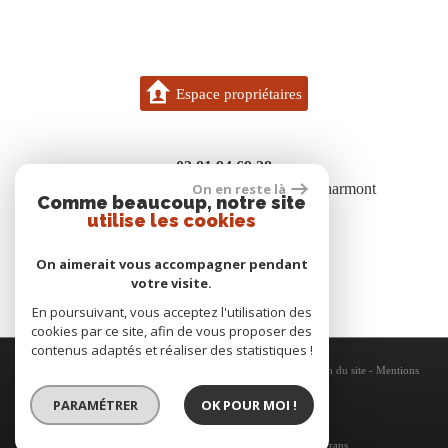
Espace propriétaires
03 81 94 69 28
7 bis rue des boisgenets 25600 Vieux-Charmont
On en reste là
Comme beaucoup, notre site
contact@gigon.immo
utilise les cookies
On aimerait vous accompagner pendant
votre visite.
En poursuivant, vous acceptez l'utilisation des
cookies par ce site, afin de vous proposer des
contenus adaptés et réaliser des statistiques !
© 2026 | Tous droits réservés | Traduction powered by Google -
Plan du site
-
Mentions
légales
-
Nos honoraires
-
Partenaires
-
Admin
-
Politique RGPD
PARAMÉTRER
OK POUR MOI !
Site internet compatible multi-supports,
un seul site adaptable à tous les types d'écrans.