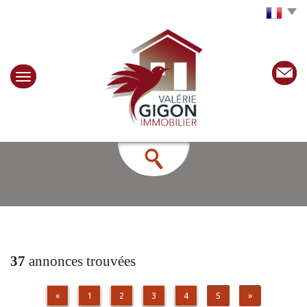
Choisir la langue
37
annonces trouvées
«
1
2
3
4
5
»