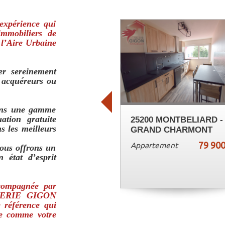
expérience qui
mmobiliers de
 l’Aire Urbaine
r sereinement
z acquéreurs ou
ons une gamme
ation gratuite
25200 MONTBELIARD -
s les meilleurs
GRAND CHARMONT
79 900
Appartement
vous offrons un
n état d’esprit
ccompagnée par
VALERIE GIGON
référence qui
ose comme votre